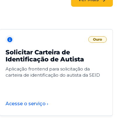
Ouro
Solicitar Carteira de
V
Identificação de Autista
F
Aplicação frontend para solicitação da
V
carteira de identificação do autista da SEID
F
d
d
Acesse o serviço ›
A