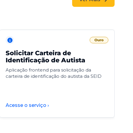
Ouro
Solicitar Carteira de
V
Identificação de Autista
F
Aplicação frontend para solicitação da
V
carteira de identificação do autista da SEID
F
d
d
Acesse o serviço ›
A