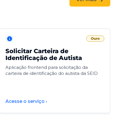
Ouro
Solicitar Carteira de
V
Identificação de Autista
F
Aplicação frontend para solicitação da
V
carteira de identificação do autista da SEID
F
d
d
Acesse o serviço ›
A