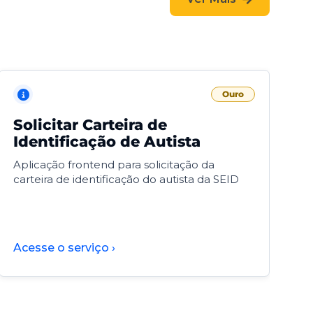
Ouro
Solicitar Carteira de
V
Identificação de Autista
F
Aplicação frontend para solicitação da
V
carteira de identificação do autista da SEID
F
d
d
Acesse o serviço ›
A