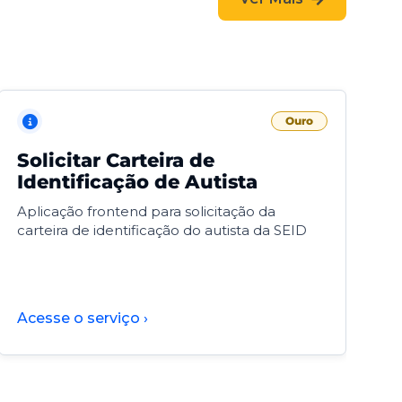
Ouro
Solicitar Carteira de
V
Identificação de Autista
F
Aplicação frontend para solicitação da
V
carteira de identificação do autista da SEID
F
d
d
Acesse o serviço ›
A